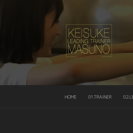
コ
ン
テ
ン
ツ
へ
ス
キ
リーディングト
ッ
KEISUKE-M
プ
HOME
01.TRAINER
02.L