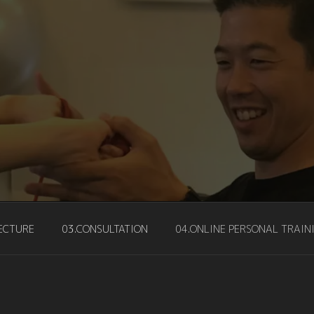
レーナー桝野 啓介 LEADIN
ASUNO
ECTURE
03.CONSULTATION
04.ONLINE PERSONAL TRAIN