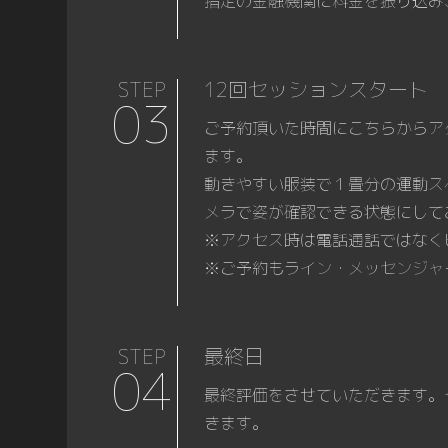
指定の金融機関に料金を振り込み
STEP
12回セッションスタート
03
ご予約頂いた時間にこちらからア
ます。
動きやすい服装で１畳分の運動ス
メラで姿が確認できる状態にして
※アクセス時は電話通話ではなく
※ご予約もライン・メッセンジャ
STEP
最終日
04
最終評価をさせていただきます。
きます。