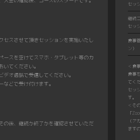
、入金の確認後、コースのスタートです。
セッ
継続コ
セッ
クセスさせて頂きセッションを実施いたし
食事
ン）
ペースを空けてスマホ・タブレット等のカ
おいてください。
＜食
食事
ビデオ通話で受信してください。
てく
ーなどで受け付けます。
セッ
す。
＜そ
「Zo
（ア
その後、継続か終了かを確認させていただ
ます