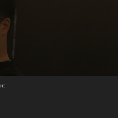
G TRAINER
ING