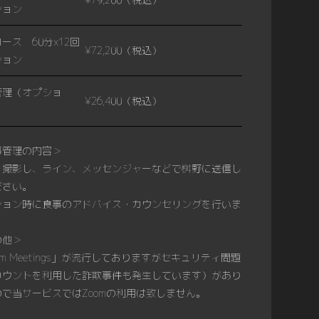
ション
ース 60分x12回
¥72,200（税込）
ション
管理（オプショ
¥26,400（税込）
事管理の内容＞
を撮影し、ライン、メッセンジャーなどで桝野に送信し
ださい。
ション時に食事のアドバイス・カウンセリングを行いま
の他＞
om Meetings」が流行しておりますがセキュリティ問題
カウントを利用した詐欺事件も発生しています）があり
ので当サービスではZoomの利用は致しません。