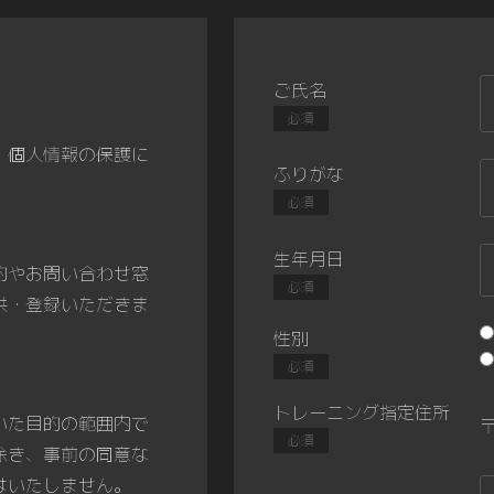
ご氏名
必須
、個人情報の保護に
ふりがな
必須
生年月日
的やお問い合わせ窓
必須
供・登録いただきま
性別
必須
トレーニング指定住所
いた目的の範囲内で
必須
除き、事前の同意な
はいたしません。