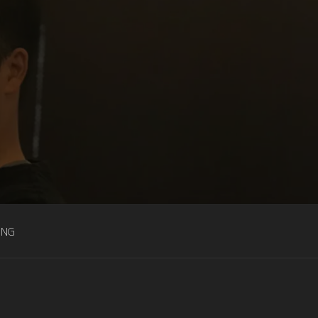
G TRAINER
ING