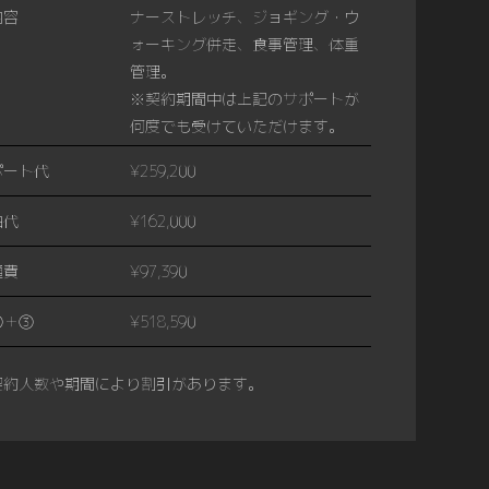
内容
ナーストレッチ、ジョギング・ウ
ォーキング併走、食事管理、体重
管理。
※契約期間中は上記のサポートが
何度でも受けていただけます。
ポート代
¥259,200
泊代
¥162,000
通費
¥97,390
②＋③
¥518,590
契約人数や期間により割引があります。