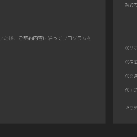
契約
いた後、ご契約内容に沿ってプログラムを
①サ
②宿
③交
①＋
※ご