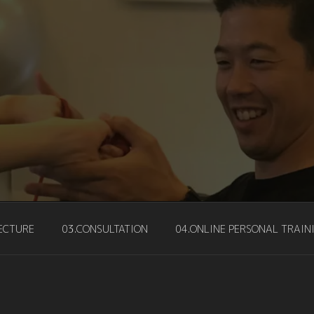
レーナー桝野 啓介 LEADIN
ASUNO
ECTURE
03.CONSULTATION
04.ONLINE PERSONAL TRAIN