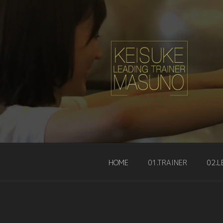
コ
ン
テ
ン
ツ
へ
ス
キ
リーディングト
ッ
KEISUKE-M
プ
HOME
01.TRAINER
02.L