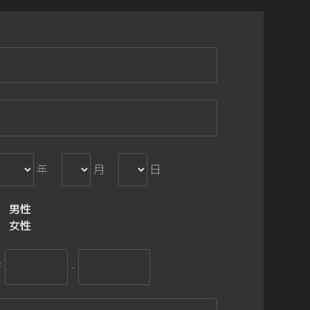
年
月
日
男性
女性
〒
-