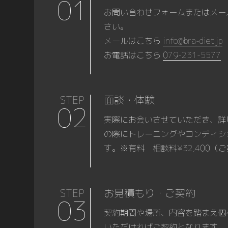
01
お問い合わせフォームまたはメー
さい。
メールはこちら
info@bra-diet.jp
お電話はこちら
079-231-5577
STEP
面談・体験
02
実際にお会いさせていただき、詳
の際にトレーニングやコンディシ
す。※有料 相談料¥32,400
STEP
お見積もり・ご契約
03
契約期間や場所、内容を踏まえ個
いただければご契約となります。