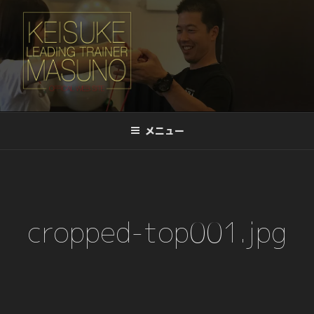
コ
ン
テ
ン
ツ
リーディングトレーナー桝野 啓介
へ
LEADING TRAINER KEISUKE-
メニュー
ス
MASUNO
キ
ッ
プ
cropped-top001.jpg