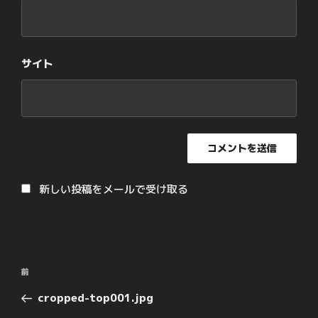
サイト
新しい投稿をメールで受け取る
投
過
前
稿
去
cropped-top001.jpg
ナ
の