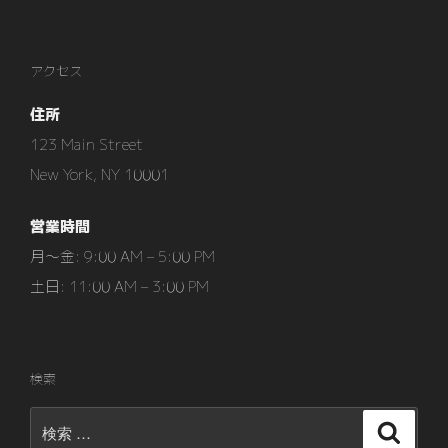
ビ
投
ゲ
稿
ー
アクセス
シ
住所
ョ
ン
123 Main Street
New York, NY 10001
営業時間
月〜金: 9:00 AM – 5:00 PM
土日: 11:00 AM – 3:00 PM
検索
検
検
索