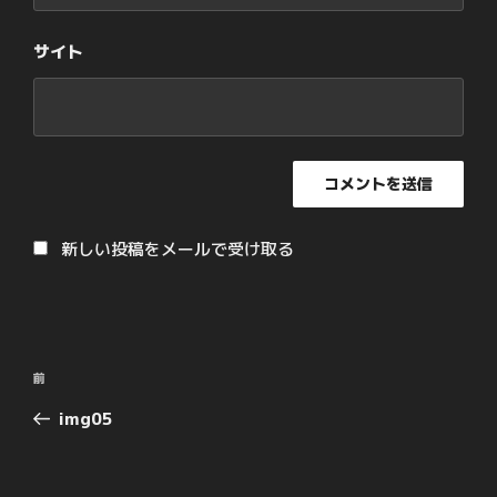
サイト
新しい投稿をメールで受け取る
投
過
前
稿
去
img05
ナ
の
ビ
投
ゲ