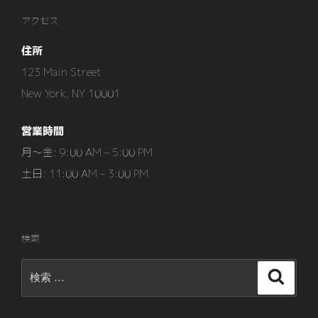
稿
ー
アクセス
シ
住所
ョ
ン
123 Main Street
New York, NY 10001
営業時間
月〜金: 9:00 AM – 5:00 PM
土日: 11:00 AM – 3:00 PM
検索
検
検
索
索: