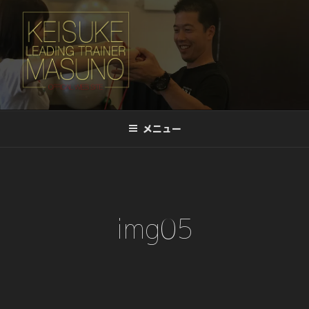
コ
ン
テ
ン
ツ
リーディングトレーナー桝野 啓介
へ
LEADING TRAINER KEISUKE-
メニュー
ス
MASUNO
キ
ッ
プ
img05